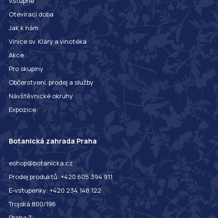
Vstupné
Otevírací doba
Jak k nám
Vinice sv. Kláry a vinotéka
Akce
Pro skupiny
Občerstvení, prodej a služby
Návštěvnické okruhy
Expozice
Botanická zahrada Praha
eshop@botanicka.cz
Prodej produktů: +420 605 394 911
E-vstupenky: +420 234 148 122
Trojská 800/196
Praha 7