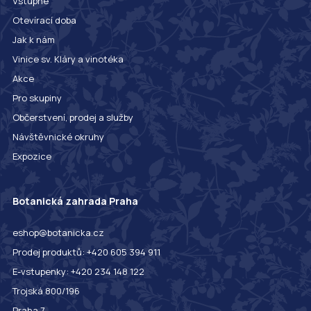
Vstupné
Otevírací doba
Jak k nám
Vinice sv. Kláry a vinotéka
Akce
Pro skupiny
Občerstvení, prodej a služby
Návštěvnické okruhy
Expozice
Botanická zahrada Praha
eshop@botanicka.cz
Prodej produktů: +420 605 394 911
E-vstupenky: +420 234 148 122
Trojská 800/196
Praha 7