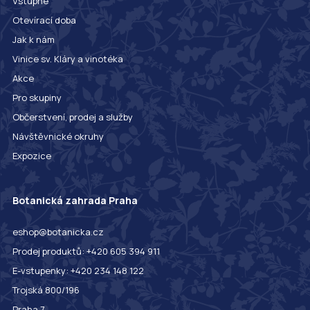
Vstupné
Otevírací doba
Jak k nám
Vinice sv. Kláry a vinotéka
Akce
Pro skupiny
Občerstvení, prodej a služby
Návštěvnické okruhy
Expozice
Botanická zahrada Praha
eshop@botanicka.cz
Prodej produktů: +420 605 394 911
E-vstupenky: +420 234 148 122
Trojská 800/196
Praha 7