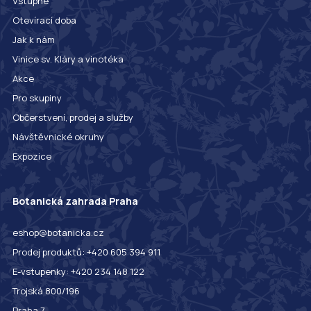
Vstupné
Otevírací doba
Jak k nám
Vinice sv. Kláry a vinotéka
Akce
Pro skupiny
Občerstvení, prodej a služby
Návštěvnické okruhy
Expozice
Botanická zahrada Praha
eshop@botanicka.cz
Prodej produktů: +420 605 394 911
E-vstupenky: +420 234 148 122
Trojská 800/196
Praha 7