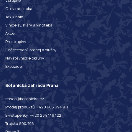
Vstupné
Otevírací doba
Jak k nám
Vinice sv. Kláry a vinotéka
Akce
Pro skupiny
Občerstvení, prodej a služby
Návštěvnické okruhy
Expozice
Botanická zahrada Praha
eshop@botanicka.cz
Prodej produktů: +420 605 394 911
E-vstupenky: +420 234 148 122
Trojská 800/196
Praha 7