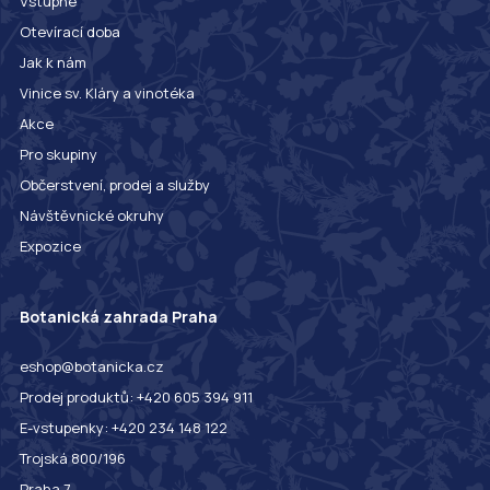
Vstupné
Otevírací doba
Jak k nám
Vinice sv. Kláry a vinotéka
Akce
Pro skupiny
Občerstvení, prodej a služby
Návštěvnické okruhy
Expozice
Botanická zahrada Praha
eshop@botanicka.cz
Prodej produktů: +420 605 394 911
E-vstupenky: +420 234 148 122
Trojská 800/196
Praha 7