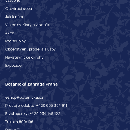
Vstupné
Otevírací doba
Jak k nám
Vinice sv. Kláry a vinotéka
Akce
Pro skupiny
Občerstvení, prodej a služby
Návštěvnické okruhy
Expozice
Botanická zahrada Praha
eshop@botanicka.cz
Prodej produktů: +420 605 394 911
E-vstupenky: +420 234 148 122
Trojská 800/196
Praha 7