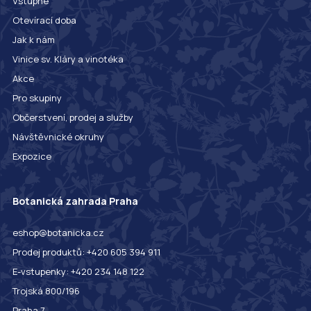
Vstupné
Otevírací doba
Jak k nám
Vinice sv. Kláry a vinotéka
Akce
Pro skupiny
Občerstvení, prodej a služby
Návštěvnické okruhy
Expozice
Botanická zahrada Praha
eshop@botanicka.cz
Prodej produktů: +420 605 394 911
E-vstupenky: +420 234 148 122
Trojská 800/196
Praha 7