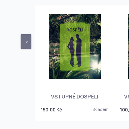
<
STUPENKA
NÉHO SKLEPA
VSTUPNÉ DOSPĚLÍ
V
6
150,00 Kč
Skladem
100
Skladem