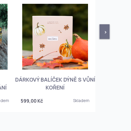
>
DÁRKOVÝ BALÍČEK DÝNĚ S VŮNÍ
KNIHA BOTA
ÁNÍ
KOŘENÍ
KOREJSKO
adem
599,00 Kč
Skladem
349,00 Kč