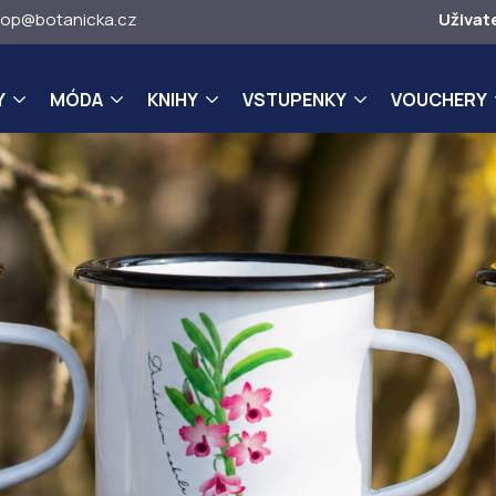
op@botanicka.cz
Uživat
Y
MÓDA
KNIHY
VSTUPENKY
VOUCHERY