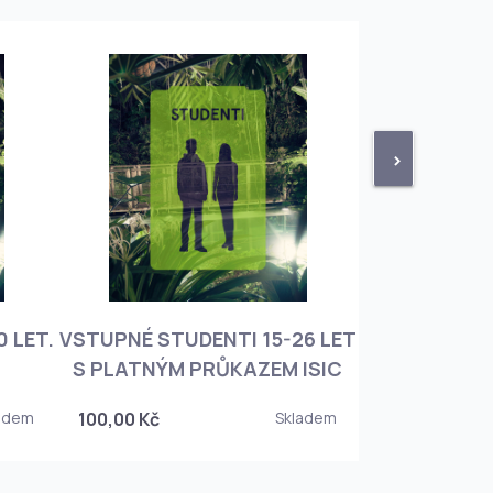
>
 LET.
VSTUPNÉ STUDENTI 15-26 LET
VSTUPNÉ ROD
S PLATNÝM PRŮKAZEM ISIC
+ 3 DĚT
adem
100,00 Kč
Skladem
450,00 Kč