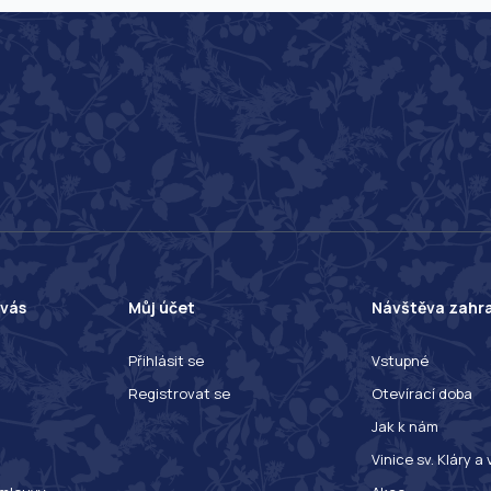
 vás
Můj účet
Návštěva zahr
Přihlásit se
Vstupné
Registrovat se
Otevírací doba
Jak k nám
Vinice sv. Kláry a