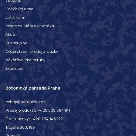
Vstupné
Otevírací doba
Jak k nám
Vinice sv. Kláry a vinotéka
Akce
Pro skupiny
Občerstvení, prodej a služby
Návštěvnické okruhy
Expozice
Botanická zahrada Praha
eshop@botanicka.cz
Prodej produktů: +420 605 394 911
E-vstupenky: +420 234 148 122
Trojská 800/196
Praha 7