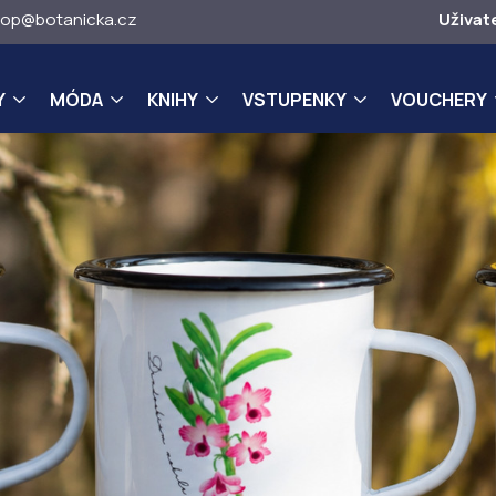
op@botanicka.cz
Uživat
Y
MÓDA
KNIHY
VSTUPENKY
VOUCHERY