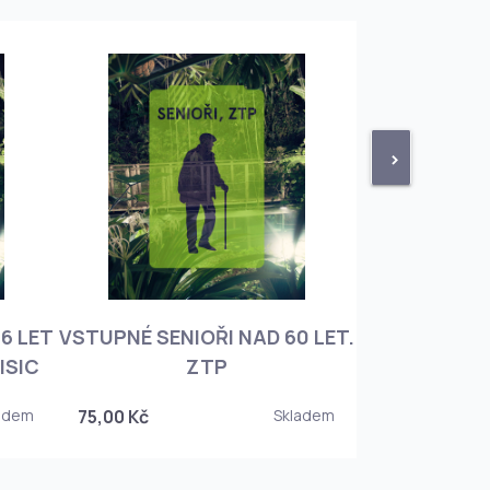
>
6 LET
VSTUPNÉ SENIOŘI NAD 60 LET.
VSTUPNÉ ROD
ISIC
ZTP
+ 3 DĚT
adem
75,00 Kč
Skladem
450,00 Kč