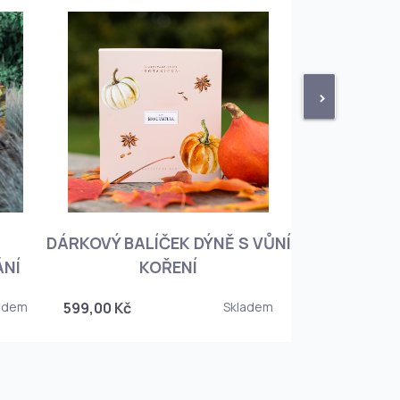
>
DÁRKOVÝ BALÍČEK DÝNĚ S VŮNÍ
KNIHA BOTA
ÁNÍ
KOŘENÍ
KOREJSKO
adem
599,00 Kč
Skladem
349,00 Kč