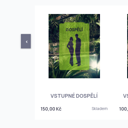
<
STUPENKA
NÉHO SKLEPA
VSTUPNÉ DOSPĚLÍ
V
6
150,00 Kč
Skladem
100
Skladem