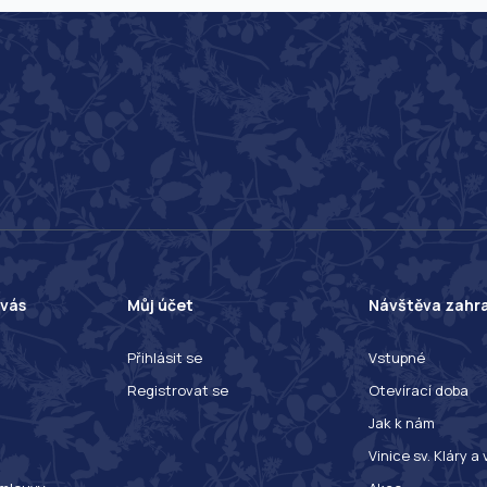
 vás
Můj účet
Návštěva zahr
Přihlásit se
Vstupné
Registrovat se
Otevírací doba
Jak k nám
Vinice sv. Kláry a