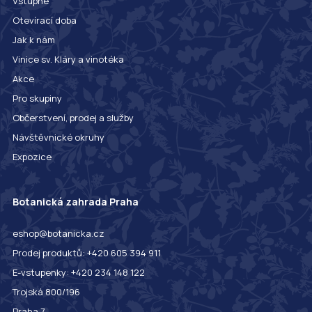
Vstupné
Otevírací doba
Jak k nám
Vinice sv. Kláry a vinotéka
Akce
Pro skupiny
Občerstvení, prodej a služby
Návštěvnické okruhy
Expozice
Botanická zahrada Praha
eshop@botanicka.cz
Prodej produktů: +420 605 394 911
E-vstupenky: +420 234 148 122
Trojská 800/196
Praha 7