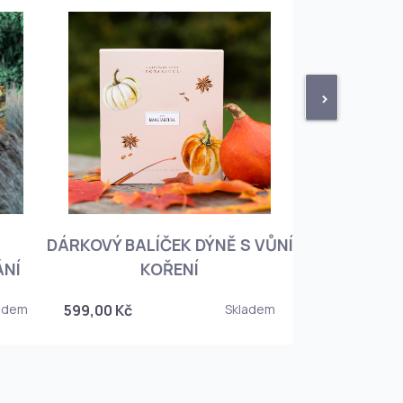
>
DÁRKOVÝ BALÍČEK DÝNĚ S VŮNÍ
KNIHA BOTA
ÁNÍ
KOŘENÍ
KOREJSKO
adem
599,00 Kč
Skladem
349,00 Kč