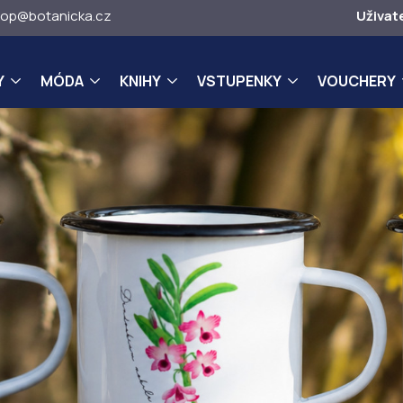
op@botanicka.cz
Uživat
Y
MÓDA
KNIHY
VSTUPENKY
VOUCHERY