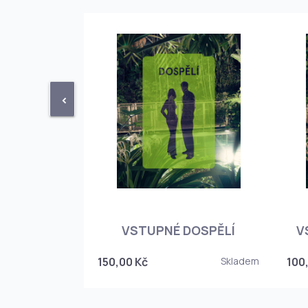
<
STUPENKA
NÉHO SKLEPA
VSTUPNÉ DOSPĚLÍ
V
6
150,00 Kč
Skladem
100
Skladem