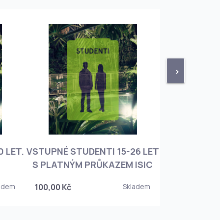
>
 LET.
VSTUPNÉ STUDENTI 15-26 LET
VSTUPNÉ ROD
S PLATNÝM PRŮKAZEM ISIC
+ 3 DĚT
adem
100,00 Kč
Skladem
450,00 Kč