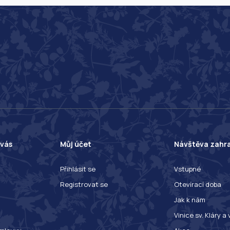
 vás
Můj účet
Návštěva zahr
Přihlásit se
Vstupné
Registrovat se
Otevírací doba
Jak k nám
Vinice sv. Kláry a