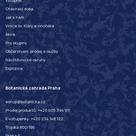
Vstupné
Otevírací doba
Jak k nám
Vinice sv. Kláry a vinotéka
Akce
Pro skupiny
Občerstvení, prodej a služby
Návštěvnické okruhy
Expozice
Botanická zahrada Praha
eshop@botanicka.cz
Prodej produktů: +420 605 394 911
E-vstupenky: +420 234 148 122
Trojská 800/196
Praha 7