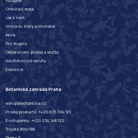
Vstupné
Otevírací doba
Jak k nám
Vinice sv. Kláry a vinotéka
Akce
Pro skupiny
Občerstvení, prodej a služby
Návštěvnické okruhy
Expozice
Botanická zahrada Praha
eshop@botanicka.cz
Prodej produktů: +420 605 394 911
E-vstupenky: +420 234 148 122
Trojská 800/196
Praha 7