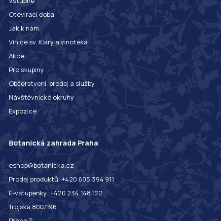
Vstupné
Otevírací doba
Jak k nám
Vinice sv. Kláry a vinotéka
Akce
Pro skupiny
Občerstvení, prodej a služby
Návštěvnické okruhy
Expozice
Botanická zahrada Praha
eshop@botanicka.cz
Prodej produktů: +420 605 394 911
E-vstupenky: +420 234 148 122
Trojská 800/196
Praha 7