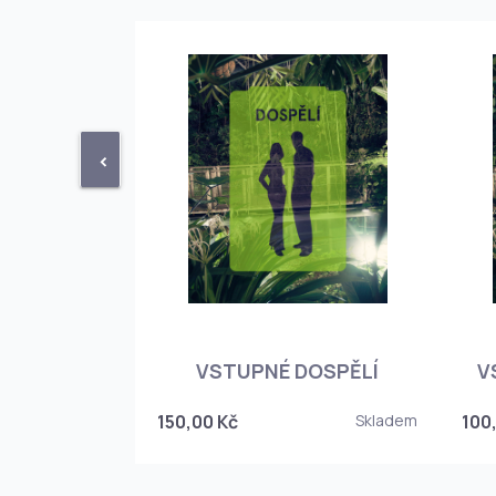
<
STUPENKA
NÉHO SKLEPA
VSTUPNÉ DOSPĚLÍ
V
6
150,00 Kč
Skladem
100
Skladem