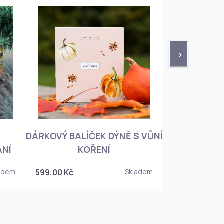
>
DÁRKOVÝ BALÍČEK DÝNĚ S VŮNÍ
KNIHA BOTA
ÁNÍ
KOŘENÍ
KOREJSKO
adem
599,00 Kč
Skladem
349,00 Kč