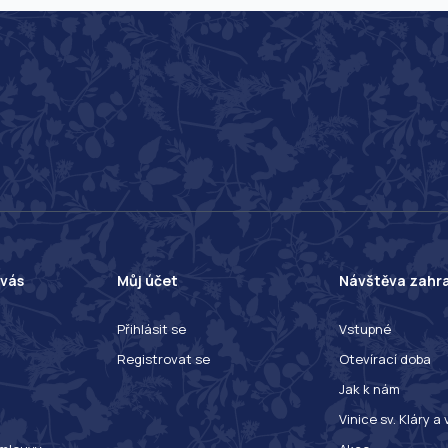
 vás
Můj účet
Návštěva zahr
Přihlásit se
Vstupné
Registrovat se
Otevírací doba
Jak k nám
Vinice sv. Kláry a