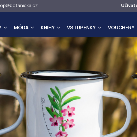
op@botanicka.cz
Uživat
Y
MÓDA
KNIHY
VSTUPENKY
VOUCHERY