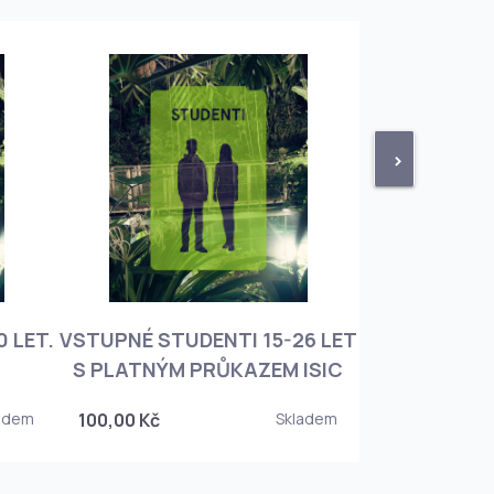
>
 LET.
VSTUPNÉ STUDENTI 15-26 LET
VSTUPNÉ ROD
S PLATNÝM PRŮKAZEM ISIC
+ 3 DĚT
adem
100,00 Kč
Skladem
450,00 Kč