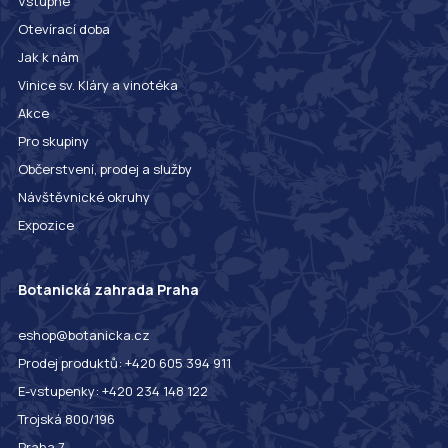
Vstupné
Otevírací doba
Jak k nám
Vinice sv. Kláry a vinotéka
Akce
Pro skupiny
Občerstvení, prodej a služby
Návštěvnické okruhy
Expozice
Botanická zahrada Praha
eshop@botanicka.cz
Prodej produktů: +420 605 394 911
E-vstupenky: +420 234 148 122
Trojská 800/196
Praha 7