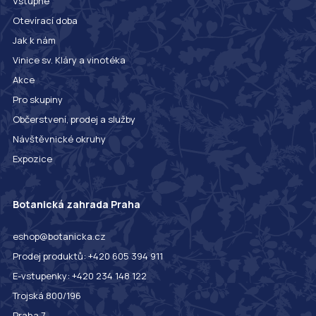
Vstupné
Otevírací doba
Jak k nám
Vinice sv. Kláry a vinotéka
Akce
Pro skupiny
Občerstvení, prodej a služby
Návštěvnické okruhy
Expozice
Botanická zahrada Praha
eshop@botanicka.cz
Prodej produktů: +420 605 394 911
E-vstupenky: +420 234 148 122
Trojská 800/196
Praha 7