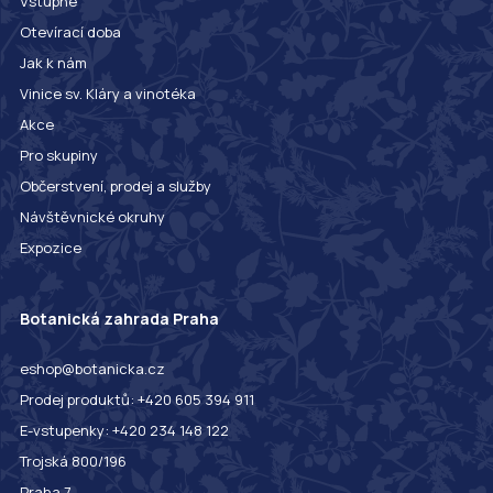
Vstupné
Otevírací doba
Jak k nám
Vinice sv. Kláry a vinotéka
Akce
Pro skupiny
Občerstvení, prodej a služby
Návštěvnické okruhy
Expozice
Botanická zahrada Praha
eshop@botanicka.cz
Prodej produktů: +420 605 394 911
E-vstupenky: +420 234 148 122
Trojská 800/196
Praha 7