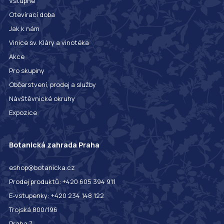
Vstupné
Otevírací doba
Jak k nám
Vinice sv. Kláry a vinotéka
Akce
Pro skupiny
Občerstvení, prodej a služby
Návštěvnické okruhy
Expozice
Botanická zahrada Praha
eshop@botanicka.cz
Prodej produktů: +420 605 394 911
E-vstupenky: +420 234 148 122
Trojská 800/196
Praha 7