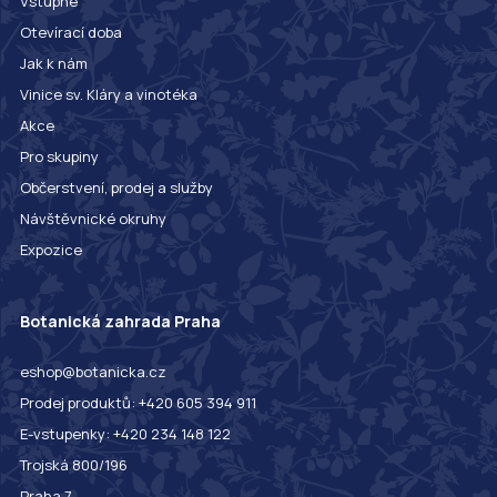
Vstupné
Otevírací doba
Jak k nám
Vinice sv. Kláry a vinotéka
Akce
Pro skupiny
Občerstvení, prodej a služby
Návštěvnické okruhy
Expozice
Botanická zahrada Praha
eshop@botanicka.cz
Prodej produktů: +420 605 394 911
E-vstupenky: +420 234 148 122
Trojská 800/196
Praha 7