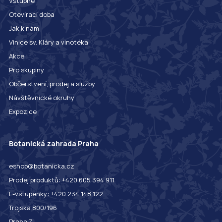
Vstupné
Otevírací doba
Jak k nám
Vinice sv. Kláry a vinotéka
Akce
Pro skupiny
Občerstvení, prodej a služby
Návštěvnické okruhy
Expozice
Botanická zahrada Praha
eshop@botanicka.cz
Prodej produktů: +420 605 394 911
E-vstupenky: +420 234 148 122
Trojská 800/196
Praha 7