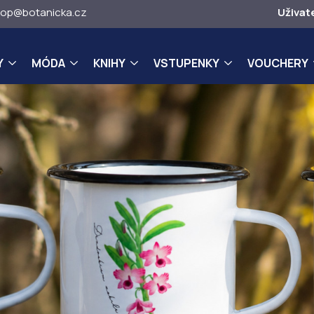
op@botanicka.cz
Uživat
Y
MÓDA
KNIHY
VSTUPENKY
VOUCHERY