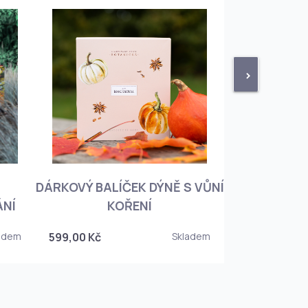
>
DÁRKOVÝ BALÍČEK DÝNĚ S VŮNÍ
KNIHA BOTA
ÁNÍ
KOŘENÍ
KOREJSKO
adem
599,00 Kč
Skladem
349,00 Kč