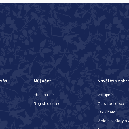
 vás
Můj účet
Návštěva zahr
Přihlásit se
Vstupné
Registrovat se
Otevírací doba
Jak k nám
Vinice sv. Kláry a