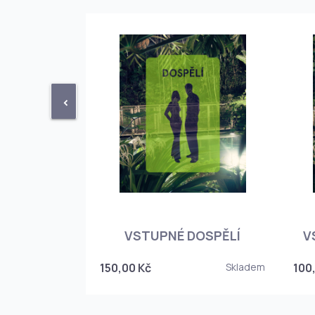
<
STUPENKA
NÉHO SKLEPA
VSTUPNÉ DOSPĚLÍ
V
6
150,00 Kč
Skladem
100
Skladem