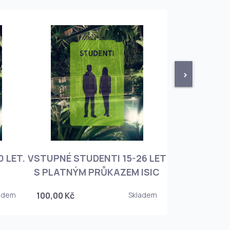
>
 LET.
VSTUPNÉ STUDENTI 15-26 LET
VSTUPNÉ ROD
S PLATNÝM PRŮKAZEM ISIC
+ 3 DĚT
adem
100,00 Kč
Skladem
450,00 Kč