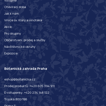
Vstupné
Otevírací doba
Jak k nám
Vinice sv. Kláry a vinotéka
Akce
Pro skupiny
Občerstvení, prodej a služby
Návštěvnické okruhy
Expozice
Botanická zahrada Praha
eshop@botanicka.cz
Prodej produktů: +420 605 394 911
E-vstupenky: +420 234 148 122
Trojská 800/196
Praha 7