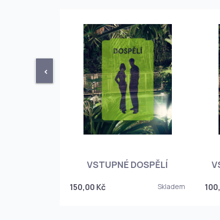
<
STUPENKA
NÉHO SKLEPA
VSTUPNÉ DOSPĚLÍ
V
6
150,00 Kč
Skladem
100
Skladem