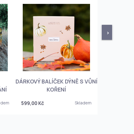
>
DÁRKOVÝ BALÍČEK DÝNĚ S VŮNÍ
KNIHA BOTA
ÁNÍ
KOŘENÍ
KOREJSKO
adem
599,00 Kč
Skladem
349,00 Kč