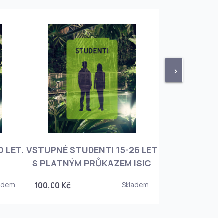
>
 LET.
VSTUPNÉ STUDENTI 15-26 LET
VSTUPNÉ ROD
S PLATNÝM PRŮKAZEM ISIC
+ 3 DĚT
adem
100,00 Kč
Skladem
450,00 Kč