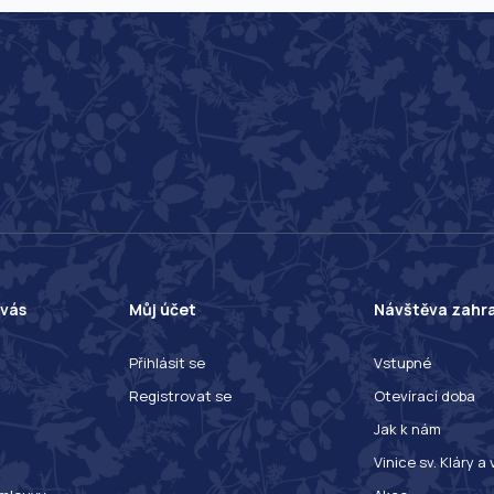
 vás
Můj účet
Návštěva zahr
Přihlásit se
Vstupné
Registrovat se
Otevírací doba
Jak k nám
Vinice sv. Kláry a