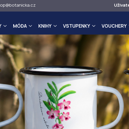
op@botanicka.cz
Uživat
Y
MÓDA
KNIHY
VSTUPENKY
VOUCHERY