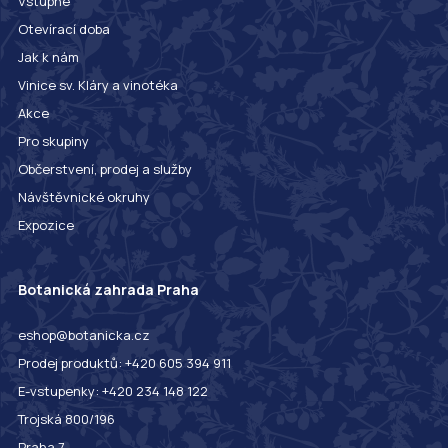
Vstupné
Otevírací doba
Jak k nám
Vinice sv. Kláry a vinotéka
Akce
Pro skupiny
Občerstvení, prodej a služby
Návštěvnické okruhy
Expozice
Botanická zahrada Praha
eshop@botanicka.cz
Prodej produktů: +420 605 394 911
E-vstupenky: +420 234 148 122
Trojská 800/196
Praha 7