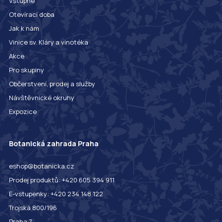
Vstupné
Otevírací doba
Jak k nám
Vinice sv. Kláry a vinotéka
Akce
Pro skupiny
Občerstvení, prodej a služby
Návštěvnické okruhy
Expozice
Botanická zahrada Praha
eshop@botanicka.cz
Prodej produktů: +420 605 394 911
E-vstupenky: +420 234 148 122
Trojská 800/196
Praha 7