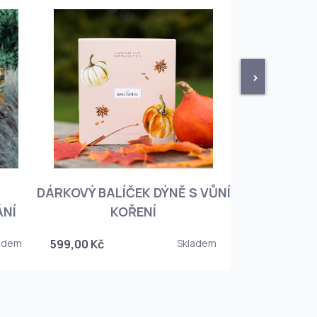
>
DÁRKOVÝ BALÍČEK DÝNĚ S VŮNÍ
KNIHA BOTA
ÁNÍ
KOŘENÍ
KOREJSKO
adem
599,00 Kč
Skladem
349,00 Kč