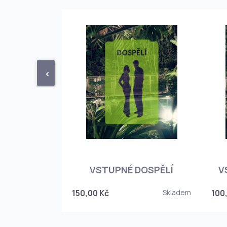
<
STUPENKA
NÉHO SKLEPA
VSTUPNÉ DOSPĚLÍ
V
6
150,00 Kč
Skladem
100
Skladem