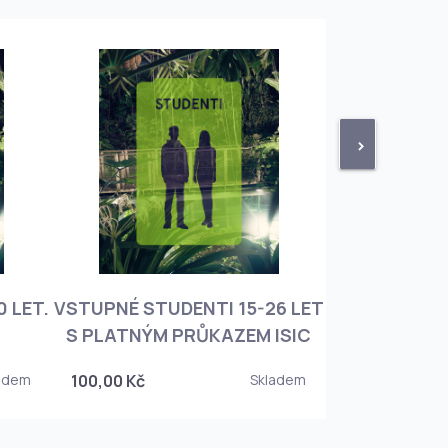
>
 LET.
VSTUPNÉ STUDENTI 15-26 LET
VSTUPNÉ ROD
S PLATNÝM PRŮKAZEM ISIC
+ 3 DĚT
adem
100,00 Kč
Skladem
450,00 Kč