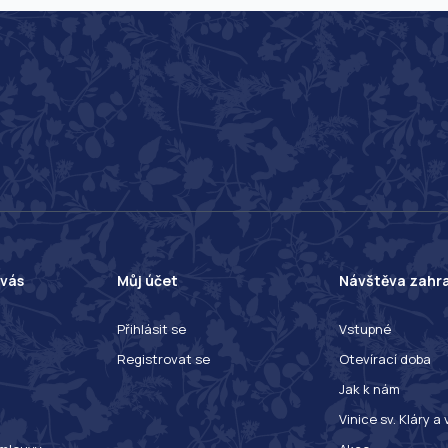
 vás
Můj účet
Návštěva zahr
Přihlásit se
Vstupné
Registrovat se
Otevírací doba
Jak k nám
Vinice sv. Kláry a