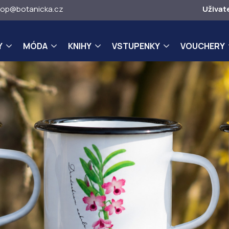
op@botanicka.cz
Uživat
Y
MÓDA
KNIHY
VSTUPENKY
VOUCHERY