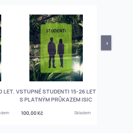
>
 LET.
VSTUPNÉ STUDENTI 15-26 LET
VSTUPNÉ ROD
S PLATNÝM PRŮKAZEM ISIC
+ 3 DĚT
adem
100,00 Kč
Skladem
450,00 Kč