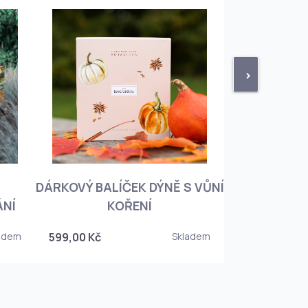
>
DÁRKOVÝ BALÍČEK DÝNĚ S VŮNÍ
KNIHA BOTA
ÁNÍ
KOŘENÍ
KOREJSKO
adem
599,00 Kč
Skladem
349,00 Kč