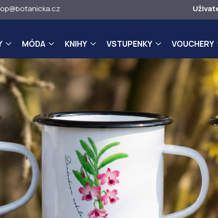
op@botanicka.cz
Uživat
Y
MÓDA
KNIHY
VSTUPENKY
VOUCHERY