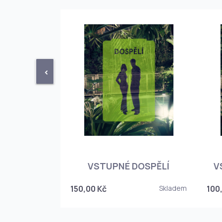
<
STUPENKA
NÉHO SKLEPA
VSTUPNÉ DOSPĚLÍ
V
6
150,00 Kč
Skladem
100
Skladem