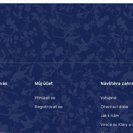
 vás
Můj účet
Návštěva zahr
Přihlásit se
Vstupné
Registrovat se
Otevírací doba
Jak k nám
Vinice sv. Kláry a