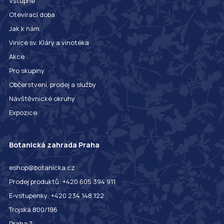
Vstupné
Otevírací doba
Jak k nám
Vinice sv. Kláry a vinotéka
Akce
Pro skupiny
Občerstvení, prodej a služby
Návštěvnické okruhy
Expozice
Botanická zahrada Praha
eshop@botanicka.cz
Prodej produktů: +420 605 394 911
E-vstupenky: +420 234 148 122
Trojská 800/196
Praha 7