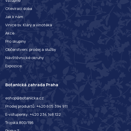
Vstupné
Otevírací doba
Jak k nám
Vinice sv. Kláry a vinotéka
Akce
Pro skupiny
Občerstvení, prodej a služby
Návštěvnické okruhy
Expozice
Botanická zahrada Praha
eshop@botanicka.cz
Prodej produktů: +420 605 394 911
E-vstupenky: +420 234 148 122
Trojská 800/196
Praha 7