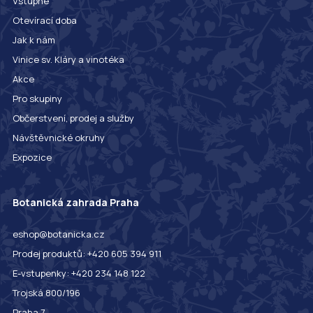
Vstupné
Otevírací doba
Jak k nám
Vinice sv. Kláry a vinotéka
Akce
Pro skupiny
Občerstvení, prodej a služby
Návštěvnické okruhy
Expozice
Botanická zahrada Praha
eshop@botanicka.cz
Prodej produktů: +420 605 394 911
E-vstupenky: +420 234 148 122
Trojská 800/196
Praha 7