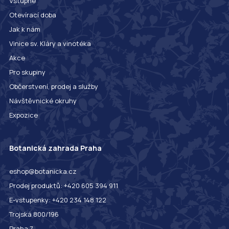
Vstupné
Otevírací doba
Jak k nám
Vinice sv. Kláry a vinotéka
Akce
Pro skupiny
Občerstvení, prodej a služby
Návštěvnické okruhy
Expozice
Botanická zahrada Praha
eshop@botanicka.cz
Prodej produktů: +420 605 394 911
E-vstupenky: +420 234 148 122
Trojská 800/196
Praha 7