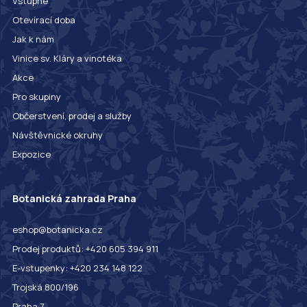
Vstupné
Otevírací doba
Jak k nám
Vinice sv. Kláry a vinotéka
Akce
Pro skupiny
Občerstvení, prodej a služby
Návštěvnické okruhy
Expozice
Botanická zahrada Praha
eshop@botanicka.cz
Prodej produktů: +420 605 394 911
E-vstupenky: +420 234 148 122
Trojská 800/196
Praha 7