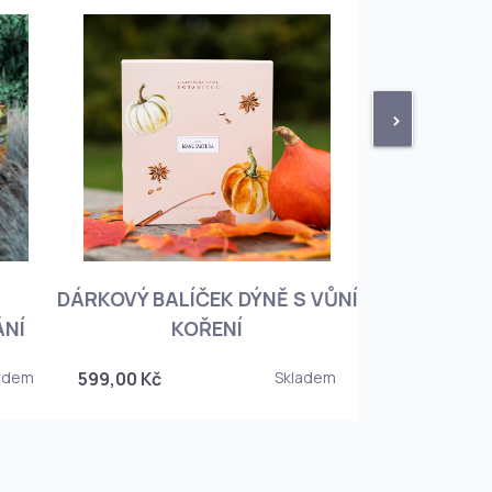
>
DÁRKOVÝ BALÍČEK DÝNĚ S VŮNÍ
KNIHA BOTA
ÁNÍ
KOŘENÍ
KOREJSKO
adem
599,00 Kč
Skladem
349,00 Kč