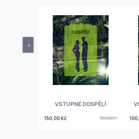
<
STUPENKA
NÉHO SKLEPA
VSTUPNÉ DOSPĚLÍ
V
6
150,00 Kč
Skladem
100
Skladem