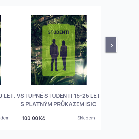
>
 LET.
VSTUPNÉ STUDENTI 15-26 LET
VSTUPNÉ ROD
S PLATNÝM PRŮKAZEM ISIC
+ 3 DĚT
adem
100,00 Kč
Skladem
450,00 Kč