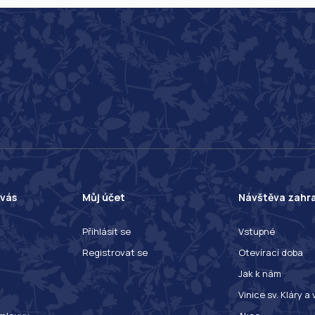
 vás
Můj účet
Návštěva zahr
Přihlásit se
Vstupné
Registrovat se
Otevírací doba
Jak k nám
Vinice sv. Kláry a