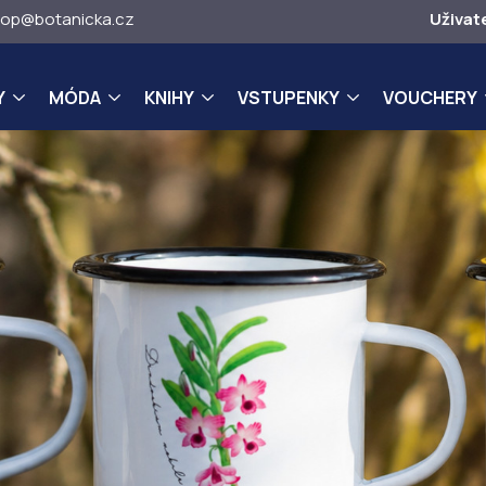
op@botanicka.cz
Uživat
Y
MÓDA
KNIHY
VSTUPENKY
VOUCHERY