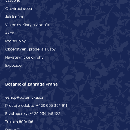
Vstupné
Otevírací doba
Jak k nám
Vinice sv. Kláry a vinotéka
Akce
Pro skupiny
Občerstvení, prodej a služby
Návštěvnické okruhy
Expozice
Botanická zahrada Praha
eshop@botanicka.cz
Prodej produktů: +420 605 394 911
E-vstupenky: +420 234 148 122
Trojská 800/196
Praha 7