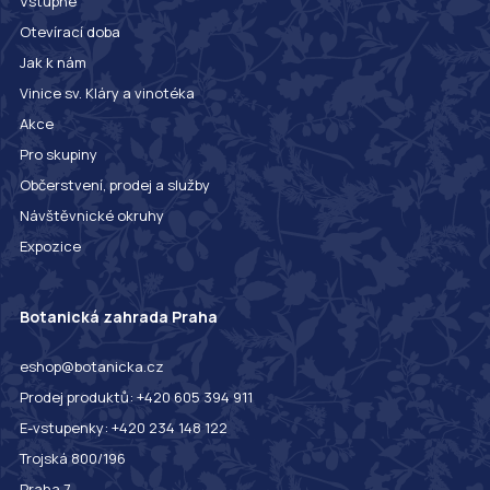
Vstupné
Otevírací doba
Jak k nám
Vinice sv. Kláry a vinotéka
Akce
Pro skupiny
Občerstvení, prodej a služby
Návštěvnické okruhy
Expozice
Botanická zahrada Praha
eshop@botanicka.cz
Prodej produktů: +420 605 394 911
E-vstupenky: +420 234 148 122
Trojská 800/196
Praha 7