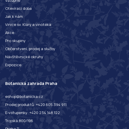
Vstupné
Otevírací doba
Jak k nám
Vinice sv. Kláry a vinotéka
Akce
Pro skupiny
Občerstvení, prodej a služby
Návštěvnické okruhy
Expozice
Botanická zahrada Praha
eshop@botanicka.cz
Prodej produktů: +420 605 394 911
E-vstupenky: +420 234 148 122
Trojská 800/196
Praha 7