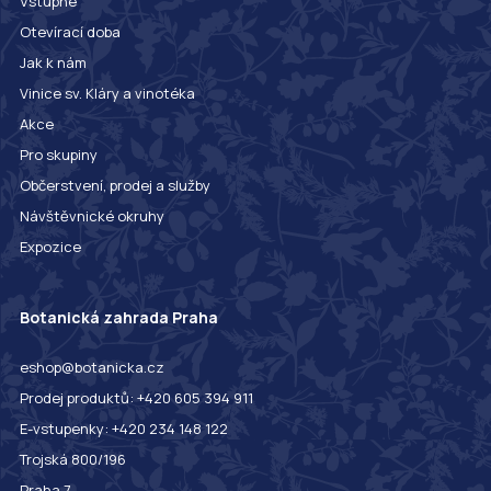
Vstupné
Otevírací doba
Jak k nám
Vinice sv. Kláry a vinotéka
Akce
Pro skupiny
Občerstvení, prodej a služby
Návštěvnické okruhy
Expozice
Botanická zahrada Praha
eshop@botanicka.cz
Prodej produktů: +420 605 394 911
E-vstupenky: +420 234 148 122
Trojská 800/196
Praha 7