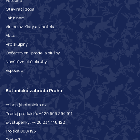
Vstupné
Otevírací doba
Jak k nám
Vinice sv. Kláry a vinotéka
Akce
Pro skupiny
Občerstvení, prodej a služby
Návštěvnické okruhy
Expozice
Botanická zahrada Praha
eshop@botanicka.cz
Prodej produktů: +420 605 394 911
E-vstupenky: +420 234 148 122
Trojská 800/196
Praha 7