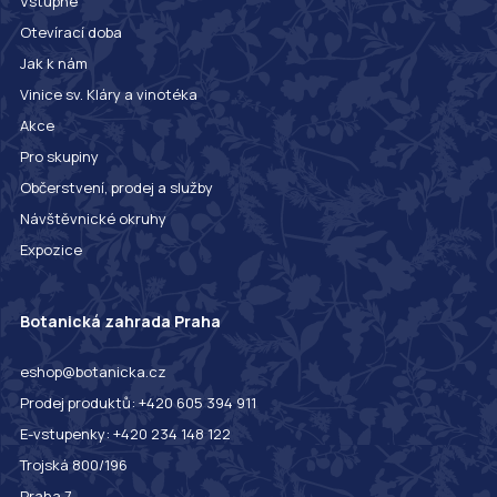
Vstupné
Otevírací doba
Jak k nám
Vinice sv. Kláry a vinotéka
Akce
Pro skupiny
Občerstvení, prodej a služby
Návštěvnické okruhy
Expozice
Botanická zahrada Praha
eshop@botanicka.cz
Prodej produktů: +420 605 394 911
E-vstupenky: +420 234 148 122
Trojská 800/196
Praha 7