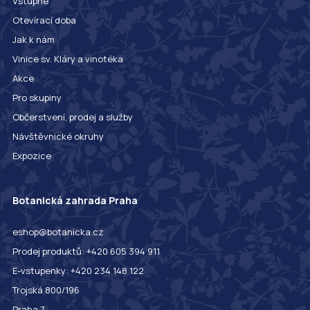
Vstupné
Otevírací doba
Jak k nám
Vinice sv. Kláry a vinotéka
Akce
Pro skupiny
Občerstvení, prodej a služby
Návštěvnické okruhy
Expozice
Botanická zahrada Praha
eshop@botanicka.cz
Prodej produktů: +420 605 394 911
E-vstupenky: +420 234 148 122
Trojská 800/196
Praha 7