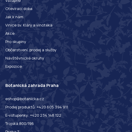
Vstupné
Otevírací doba
Jak k nám
Vinice sv. Kláry a vinotéka
Akce
Pro skupiny
Občerstvení, prodej a služby
Návštěvnické okruhy
Expozice
Botanická zahrada Praha
eshop@botanicka.cz
Prodej produktů: +420 605 394 911
E-vstupenky: +420 234 148 122
Trojská 800/196
Praha 7