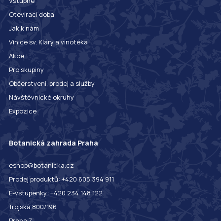
Vstupné
Otevírací doba
Jak k nám
Vinice sv. Kláry a vinotéka
Akce
Pro skupiny
Občerstvení, prodej a služby
Návštěvnické okruhy
Expozice
Botanická zahrada Praha
eshop@botanicka.cz
Prodej produktů: +420 605 394 911
E-vstupenky: +420 234 148 122
Trojská 800/196
Praha 7