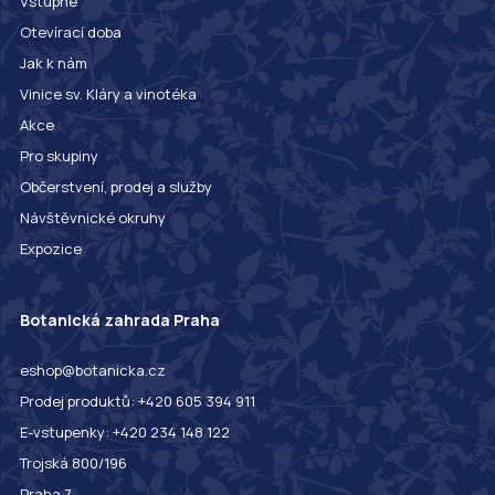
Vstupné
Otevírací doba
Jak k nám
Vinice sv. Kláry a vinotéka
Akce
Pro skupiny
Občerstvení, prodej a služby
Návštěvnické okruhy
Expozice
Botanická zahrada Praha
eshop@botanicka.cz
Prodej produktů: +420 605 394 911
E-vstupenky: +420 234 148 122
Trojská 800/196
Praha 7