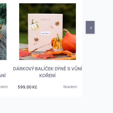
>
DÁRKOVÝ BALÍČEK DÝNĚ S VŮNÍ
KNIHA BOTA
ÁNÍ
KOŘENÍ
KOREJSKO
adem
599,00 Kč
Skladem
349,00 Kč