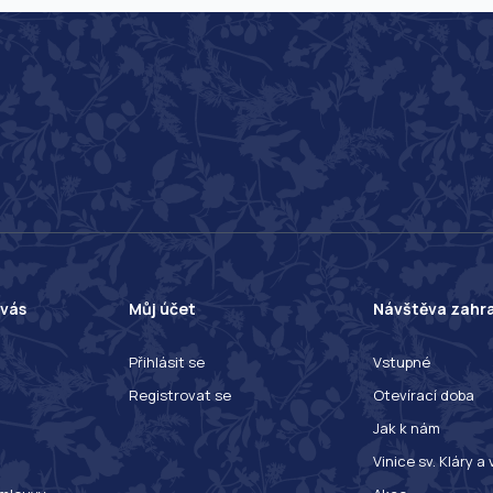
 vás
Můj účet
Návštěva zahr
Přihlásit se
Vstupné
Registrovat se
Otevírací doba
Jak k nám
Vinice sv. Kláry a