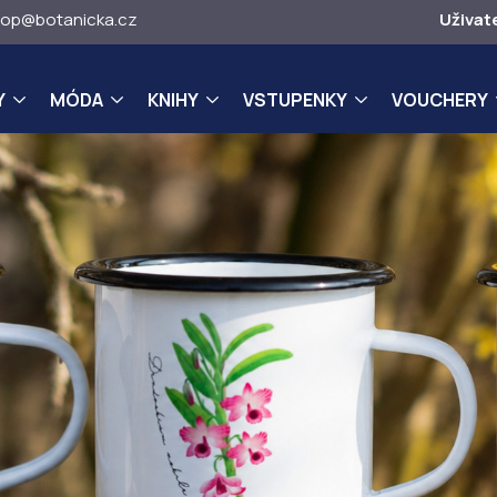
op@botanicka.cz
Uživat
Y
MÓDA
KNIHY
VSTUPENKY
VOUCHERY