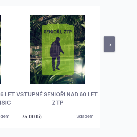
>
6 LET
VSTUPNÉ SENIOŘI NAD 60 LET.
VSTUPNÉ ROD
ISIC
ZTP
+ 3 DĚT
adem
75,00 Kč
Skladem
450,00 Kč