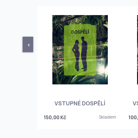
<
STUPENKA
NÉHO SKLEPA
VSTUPNÉ DOSPĚLÍ
V
6
150,00 Kč
Skladem
100
Skladem