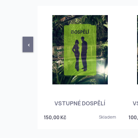
<
STUPENKA
NÉHO SKLEPA
VSTUPNÉ DOSPĚLÍ
V
6
150,00 Kč
Skladem
100
Skladem