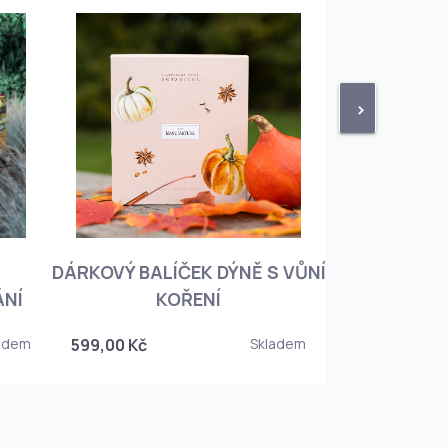
>
DÁRKOVÝ BALÍČEK DÝNĚ S VŮNÍ
KNIHA BOTA
ÁNÍ
KOŘENÍ
KOREJSKO
adem
599,00 Kč
Skladem
349,00 Kč