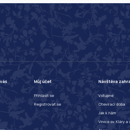
 vás
Můj účet
Návštěva zahr
Přihlásit se
Vstupné
Registrovat se
Otevírací doba
Jak k nám
Vinice sv. Kláry a