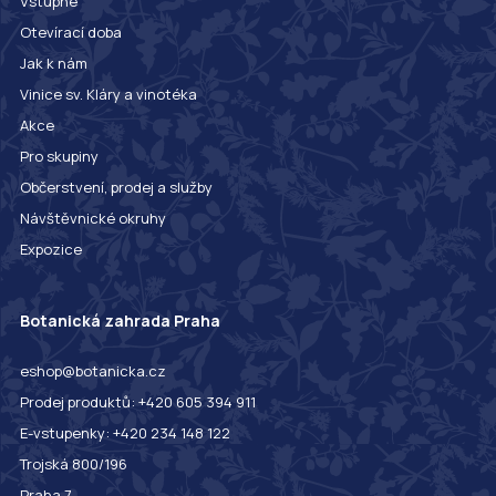
Vstupné
Otevírací doba
Jak k nám
Vinice sv. Kláry a vinotéka
Akce
Pro skupiny
Občerstvení, prodej a služby
Návštěvnické okruhy
Expozice
Botanická zahrada Praha
eshop@botanicka.cz
Prodej produktů: +420 605 394 911
E-vstupenky: +420 234 148 122
Trojská 800/196
Praha 7