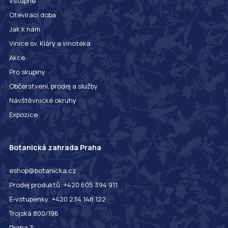
Vstupné
Otevírací doba
Jak k nám
Vinice sv. Kláry a vinotéka
Akce
Pro skupiny
Občerstvení, prodej a služby
Návštěvnické okruhy
Expozice
Botanická zahrada Praha
eshop@botanicka.cz
Prodej produktů: +420 605 394 911
E-vstupenky: +420 234 148 122
Trojská 800/196
Praha 7